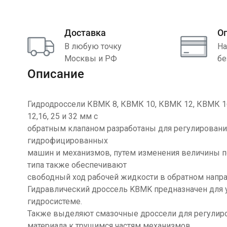
Доставка
О
В любую точку
На
Москвы и РФ
бе
Описание
Гидродроссели КВМК 8, КВМК 10, КВМК 12, КВМК 16
12,16, 25 и 32 мм с
обратным клапаном разработаны для регулировани
гидрофицированных
машин и механизмов, путем изменения величины п
типа также обеспечивают
свободный ход рабочей жидкости в обратном напра
Гидравлический дроссель KBMK предназначен для 
гидросистеме.
Также выделяют смазочные дроссели для регулиро
материала к трущимся частям механизмов.