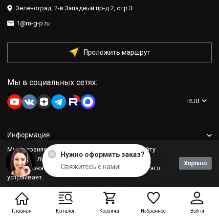
Зеленоград, 2-й Западный пр-д 2, стр 3.
1@m-g-p.ru
Проложить маршрут
Мы в социальных сетях:
RUB
Информация
Мы сохраняем файлы cookie: это помогает сайту
Нужно оформить заказ?
Компания
работать лучше. Если Вы продолжите
Хорошо
Свяжитесь с нами!
использовать сайт, мы будем считать, что Вас это
устраивает.
Политика персональных данных
Главная
Каталог
Корзина
Избранное
Войти