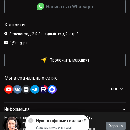
Написать в Whatsapp
Контакты:
Зеленоград, 2-й Западный пр-д 2, стр 3.
1@m-g-p.ru
Проложить маршрут
Мы в социальных сетях:
RUB
Информация
Мы сохраняем файлы cookie: это помогает сайту
Нужно оформить заказ?
Компания
работать лучше. Если Вы продолжите
Хорошо
Свяжитесь с нами!
использовать сайт, мы будем считать, что Вас это