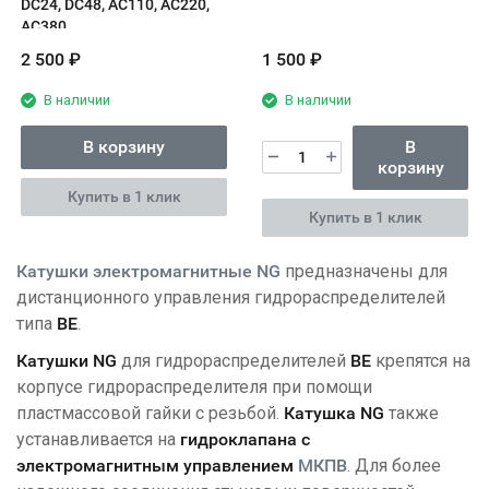
DC24, DC48, AC110, AC220,
AC380
Взаимозаменяем с:
DCS-05
2 500
₽
1 500
₽
В наличии
В наличии
В корзину
В
корзину
Купить в 1 клик
Купить в 1 клик
Катушки электромагнитные NG
предназначены для
дистанционного управления гидрораспределителей
типа
ВЕ
.
Катушки NG
для гидрораспределителей
ВЕ
крепятся на
корпусе гидрораспределителя при помощи
пластмассовой гайки с резьбой.
Катушка NG
также
устанавливается на
гидроклапана с
электромагнитным управлением
МКПВ
. Для более