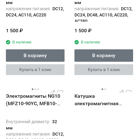
мм
мм
напряжение питания:
DC12,
напряжение питания:
DC12,
DC24, AC110, AC220
DC24, DC48, AC110, AC220,
AC380
Взаимозаменяем с:
DCS-03
1 500
₽
1 500
₽
В наличии
В наличии
В корзину
В корзину
Купить в 1 клик
Купить в 1 клик
Электромагниты NG10
Катушка
(MFZ10-90YC, MFB10-
электромагнитная
90YC)
(соленоид) для
гидрораспределителей
Внутренний диаметр:
32
4WE5, 4WE6, 4WE10
мм
напряжение питания:
DC12,