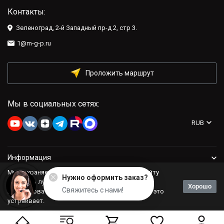
Контакты:
Зеленоград, 2-й Западный пр-д 2, стр 3.
1@m-g-p.ru
Проложить маршрут
Мы в социальных сетях:
RUB
Информация
Мы сохраняем файлы cookie: это помогает сайту
Нужно оформить заказ?
Компания
работать лучше. Если Вы продолжите
Хорошо
Свяжитесь с нами!
использовать сайт, мы будем считать, что Вас это
устраивает.
Политика персональных данных