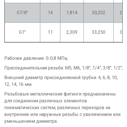
G7/8"
14
1,814
30,202
29,
G1"
11
2,309
33,250
31,
Рабочее давление: 0-0,8 МПа;
Присоединительная резьба: M5, М6, 1/8", 1/4", 3/8", 1/2";
Внешний диаметр присоединяемой трубки: 4, 6, 8, 10,
12, 14, 16 мм
Резьбовые металлические фитинги предназначены
для соединения различных элементов
пневматических систем, различных переходов на
внутренние или наружные резьбы с увеличением или
уменьшением диаметра.