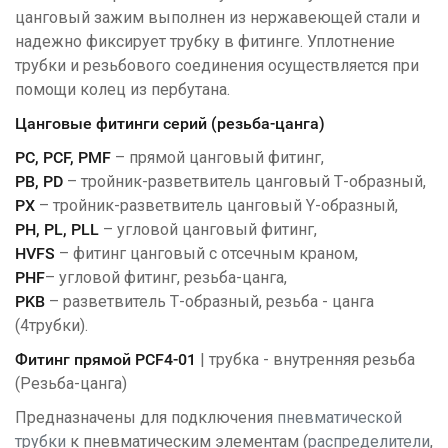
цанговый зажим выполнен из нержавеющей стали и
надежно фиксирует трубку в фитинге. Уплотнение
трубки и резьбового соединения осуществляется при
помощи колец из пербутана.
Цанговые фитинги серий (резьба-цанга)
PC, PCF, PMF
– прямой цанговый фитинг,
PB, PD
– тройник-разветвитель цанговый Т-образный,
PX
– тройник-разветвитель цанговый Y-образный,
PH, PL, PLL
– угловой цанговый фитинг,
HVFS
– фитинг цанговый с отсечным краном,
PHF
– угловой фитинг, резьба-цанга,
PKB
– разветвитель Т-образный, резьба - цанга
(4трубки).
Фитинг прямой PCF4-01
| трубка - внутренняя резьба
(Резьба-цанга)
Предназначены для подключения
пневматической
трубки
к пневматическим элементам (
распределители
,