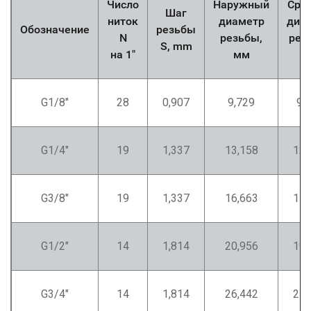
Число
Наружный
Сре
Шаг
ниток
диаметр
диа
Обозначение
резьбы
N
резьбы,
рез
S, mm
на 1"
мм
м
G1/8"
28
0,907
9,729
9,
G1/4"
19
1,337
13,158
12,
G3/8"
19
1,337
16,663
15,
G1/2"
14
1,814
20,956
19,
G3/4"
14
1,814
26,442
25,