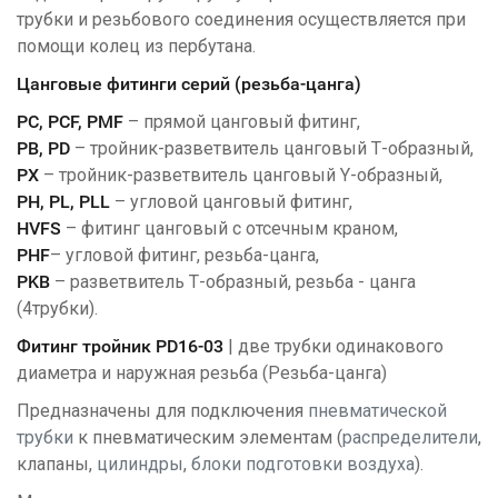
трубки и резьбового соединения осуществляется при
помощи колец из пербутана.
Цанговые фитинги серий (резьба-цанга)
PC, PCF, PMF
– прямой цанговый фитинг,
PB, PD
– тройник-разветвитель цанговый Т-образный,
PX
– тройник-разветвитель цанговый Y-образный,
PH, PL, PLL
– угловой цанговый фитинг,
HVFS
– фитинг цанговый с отсечным краном,
PHF
– угловой фитинг, резьба-цанга,
PKB
– разветвитель Т-образный, резьба - цанга
(4трубки).
Фитинг тройник PD16-03
| две трубки одинакового
диаметра и наружная резьба (Резьба-цанга)
Предназначены для подключения
пневматической
трубки
к пневматическим элементам (
распределители
,
клапаны,
цилиндры
,
блоки подготовки воздуха
).