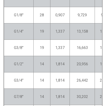
G1/8"
28
0,907
9,729
9,
G1/4"
19
1,337
13,158
12,
G3/8"
19
1,337
16,663
15,
G1/2"
14
1,814
20,956
19,
G3/4"
14
1,814
26,442
25,
G7/8"
14
1,814
30,202
29,