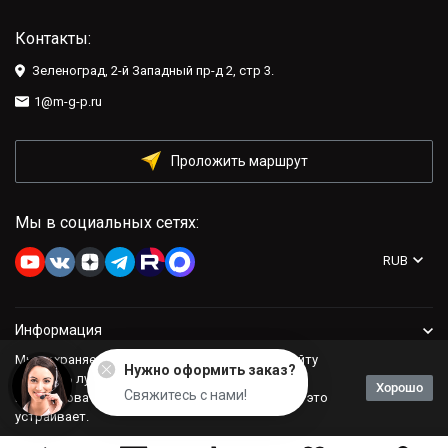
Контакты:
Зеленоград, 2-й Западный пр-д 2, стр 3.
1@m-g-p.ru
Проложить маршрут
Мы в социальных сетях:
RUB
Информация
Мы сохраняем файлы cookie: это помогает сайту
Нужно оформить заказ?
Компания
работать лучше. Если Вы продолжите
Хорошо
Свяжитесь с нами!
использовать сайт, мы будем считать, что Вас это
устраивает.
Политика персональных данных