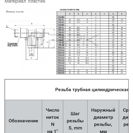
Материал: пластик
Резьба трубная цилиндрическая
Число
Наружный
Сре
Шаг
ниток
диаметр
диа
Обозначение
резьбы
N
резьбы,
рез
S, mm
на 1"
мм
м