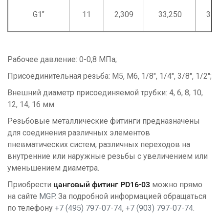
G1"
11
2,309
33,250
31,
Рабочее давление: 0-0,8 МПа;
Присоединительная резьба: M5, М6, 1/8", 1/4", 3/8", 1/2";
Внешний диаметр присоединяемой трубки: 4, 6, 8, 10,
12, 14, 16 мм
Резьбовые металлические фитинги предназначены
для соединения различных элементов
пневматических систем, различных переходов на
внутренние или наружные резьбы с увеличением или
уменьшением диаметра.
Приобрести
ц
анговый фитинг
РD16-03
можно прямо
на сайте
MGP
. За подробной информацией обращаться
по телефону
+7 (495) 797-07-74
,
+7 (903) 797-07-74
.