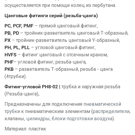
осуществляется при помощи колец из пербутана.
Цанговые фитинги серий (резьба-цанга)
PC, PCF, PMF
– прямой цанговый фитинг,
PB, PD
– тройник-разветвитель цанговый Т-образный,
PX
– тройник-разветвитель цанговый Y-образный,
PH, PL, PLL
– угловой цанговый фитинг,
HVFS
– фитинг цанговый с отсечным краном,
PHF
– угловой фитинг, резьба-цанга,
PKB
– разветвитель Т-образный, резьба - цанга
(4трубки).
Фитинг-угловой PH8-02 |
трубка и наружная резьба
(Резьба-цанга)
.
Предназначены для подключения
пневматической
трубки
к пневматическим элементам (
распределители
,
клапаны,
цилиндры
,
блоки подготовки воздуха
).
Материал: пластик