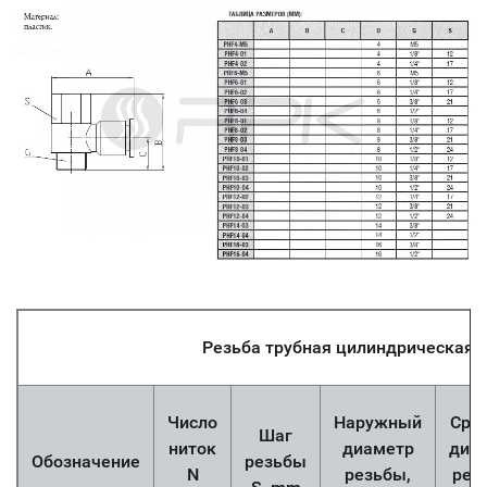
Резьба трубная цилиндрическая
Число
Наружный
Сре
Шаг
ниток
диаметр
диа
Обозначение
резьбы
N
резьбы,
рез