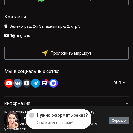
Контакты:
Зеленоград, 2-й Западный пр-д 2, стр 3.
1@m-g-p.ru
Проложить маршрут
Мы в социальных сетях:
RUB
Информация
Мы сохраняем файлы cookie: это помогает сайту
Нужно оформить заказ?
Компания
работать лучше. Если Вы продолжите
Хорошо
Свяжитесь с нами!
использовать сайт, мы будем считать, что Вас это
устраивает.