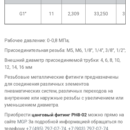
G1"
11
2,309
33,250
31,
Рабочее давление: 0-0,8 МПа;
Присоединительная резьба: M5, М6, 1/8", 1/4", 3/8", 1/2";
Внешний диаметр присоединяемой трубки: 4, 6, 8, 10,
12, 14, 16 мм
Резьбовые металлические фитинги предназначены
для соединения различных элементов
пневматических систем, различных переходов на
внутренние или наружные резьбы с увеличением или
уменьшением диаметра.
Приобрести
ц
анговый фитинг
PH8-02
можно прямо на
сайте
MGP
. За подробной информацией обращаться по
телефону
+7 (495) 797-07-74
,
+7 (903) 797-07-74
.