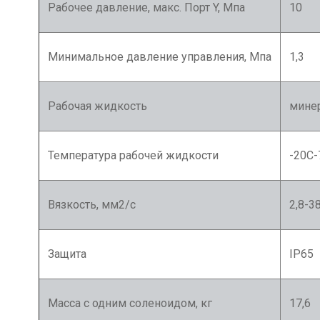
Рабочее давление, макс. Порт Y, Мпа
10
Минимальное давление управления, Мпа
1,3
Рабочая жидкость
минер
Температура рабочей жидкости
-20С-
Вязкость, мм2/с
2,8-3
Защита
IP65
Масса с одним соленоидом, кг
17,6