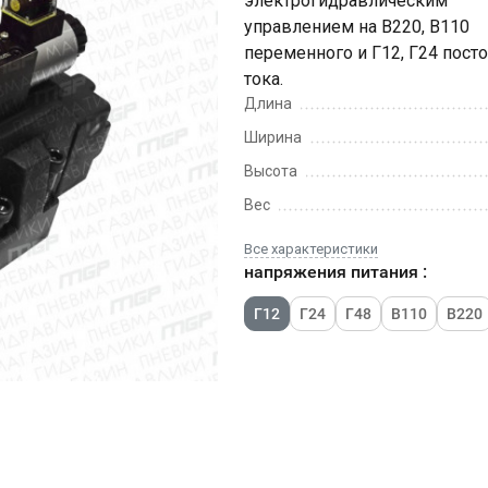
электрогидравлическим
управлением на В220, В110
переменного и Г12, Г24 пост
тока.
Длина
Ширина
Высота
Вес
Все характеристики
напряжения питания :
Г12
Г24
Г48
В110
В220