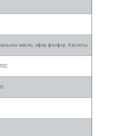
альное масло, эфир фосфор. Кислоты
70С
80