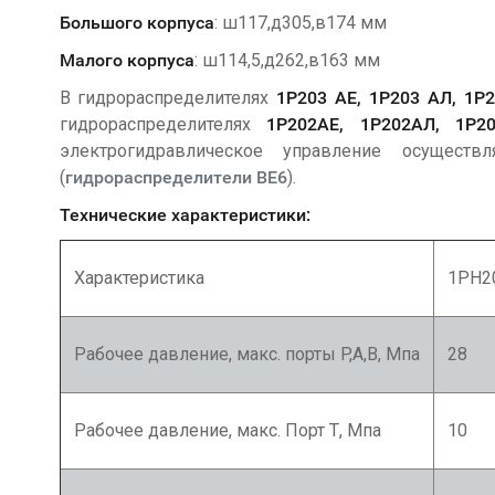
Большого корпуса
: ш117,д305,в174 мм
Малого корпуса
: ш114,5,д262,в163 мм
В гидрораспределителях
1Р203 АЕ, 1Р203 АЛ, 1Р2
гидрораспределителях
1Р202АЕ, 1Р202АЛ, 1Р2
электрогидравлическое управление осуще
(
гидрораспределители ВЕ6
)
Технические характеристики:
Характеристика
1РН2
Рабочее давление, макс. порты P,А,В, Мпа
28
Рабочее давление, макс. Порт Т, Мпа
10