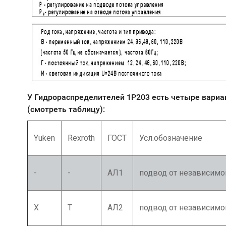
У Гидрораспределителей 1Р203 есть четыре вариа
(смотреть таблицу):
Yuken
Rexroth
ГОСТ
Усл.обозначение
-
-
АЛ1
подвод от независимо
X
T
АЛ2
подвод от независимо