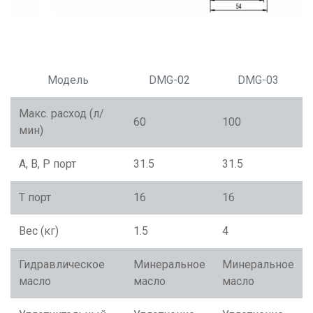
Модель
DMG-02
DMG-03
Макс. расход (л/
60
100
мин)
A, B, P порт
31.5
31.5
T порт
16
16
Вес (кг)
1.5
4
Гидравлическое
Минеральное
Минеральное
масло
масло
масло