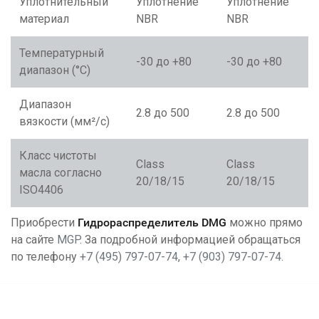
Уплотнительный
Уплотнение
Уплотнение
материал
NBR
NBR
Температурный
-30 до +80
-30 до +80
диапазон (°C)
Диапазон
2.8 до 500
2.8 до 500
вязкости (мм²/с)
Класс чистоты
Class
Class
масла согласно
20/18/15
20/18/15
ISO4406
Приобрести
Гидрораспределитель DMG
можно прямо
на сайте
MGP
. За подробной информацией обращаться
по телефону
+7 (495) 797-07-74
,
+7 (903) 797-07-74
.