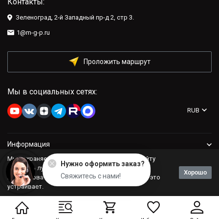
Контакты:
Зеленоград, 2-й Западный пр-д 2, стр 3.
1@m-g-p.ru
Проложить маршрут
Мы в социальных сетях:
RUB
Информация
Мы сохраняем файлы cookie: это помогает сайту
Нужно оформить заказ?
Компания
работать лучше. Если Вы продолжите
Хорошо
Свяжитесь с нами!
использовать сайт, мы будем считать, что Вас это
устраивает.
Политика персональных данных