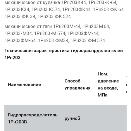
механическое от кулачка 1Рн203К44, 1Рн203-К-64,
1Рн203К34, 1Рн203 К574, 1Рн203ФК44, 1Рн203 ФК 64,
1Рн203 ФК 34, 1Рн203 ФК.574;
механическое от тяги 1Рн203М-44, 1Рн203М.64,
1Рн203-М34, 1Рн203-М 574, 1Рн203ФМ-44,
1Рн203ФМ-64, 1Рн203 ФМ34, 1Рн203 ФМ 574.
Техническая характеристика гидрораспрделеителей
1Рн203
Ном.
У
Способ
давление
Наименование
пр
управления
на входе,
м
МПа
Гидрораспределитель
ручной
1Рн203В