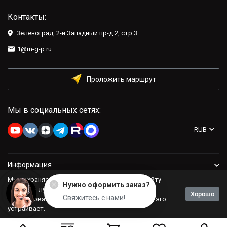
Контакты:
Зеленоград, 2-й Западный пр-д 2, стр 3.
1@m-g-p.ru
Проложить маршрут
Мы в социальных сетях:
RUB
Информация
Мы сохраняем файлы cookie: это помогает сайту
Нужно оформить заказ?
Компания
работать лучше. Если Вы продолжите
Хорошо
Свяжитесь с нами!
использовать сайт, мы будем считать, что Вас это
устраивает.
Политика персональных данных