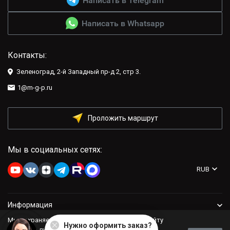
Написать в Telegram
Написать в Whatsapp
Контакты:
Зеленоград, 2-й Западный пр-д 2, стр 3.
1@m-g-p.ru
Проложить маршрут
Мы в социальных сетях:
RUB
Информация
Мы сохраняем файлы cookie: это помогает сайту
Нужно оформить заказ?
Компания
работать лучше. Если Вы продолжите