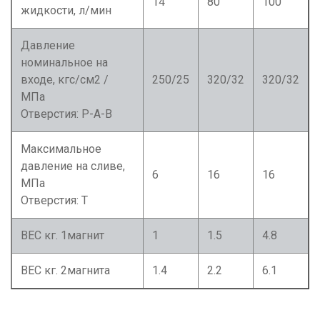
14
80
100
жидкости, л/мин
Давление
номинальное на
входе, кгс/см2 /
250/25
320/32
320/32
МПа
Отверстия: P-A-B
Максимальное
давление на сливе,
6
16
16
МПа
Отверстия: Т
ВЕС кг. 1магнит
1
1.5
4.8
ВЕС кг. 2магнита
1.4
2.2
6.1