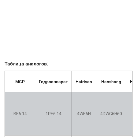
Таблица аналогов:
MGP
Гидроаппарат
Hairisen
Hanshang
Ho
F
ВЕ6.14
1РЕ6.14
4WE6H
4DWG6H60
0
3