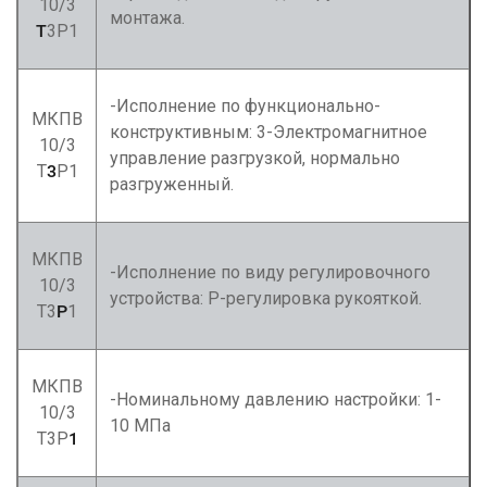
10/3
монтажа.
Т
3Р1
-Исполнение по функционально-
МКПВ
конструктивным: 3-Электромагнитное
10/3
управление разгрузкой, нормально
Т
3
Р1
разгруженный.
МКПВ
-Исполнение по виду регулировочного
10/3
устройства: Р-регулировка рукояткой.
Т3
Р
1
МКПВ
-Номинальному давлению настройки: 1-
10/3
10 МПа
Т3Р
1