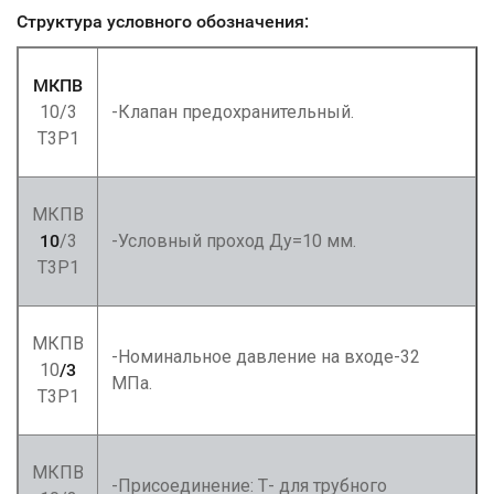
Структура условного обозначения:
МКПВ
10/3
-Клапан предохранительный.
Т3Р1
МКПВ
10
/3
-Условный проход Ду=10 мм.
Т3Р1
МКПВ
-Номинальное давление на входе-32
10
/3
МПа.
Т3Р1
МКПВ
-Присоединение: Т- для трубного