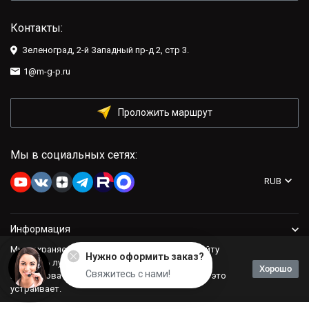
Контакты:
Зеленоград, 2-й Западный пр-д 2, стр 3.
1@m-g-p.ru
Проложить маршрут
Мы в социальных сетях:
RUB
Информация
Мы сохраняем файлы cookie: это помогает сайту
Нужно оформить заказ?
Компания
работать лучше. Если Вы продолжите
Хорошо
Свяжитесь с нами!
использовать сайт, мы будем считать, что Вас это
устраивает.
Политика персональных данных