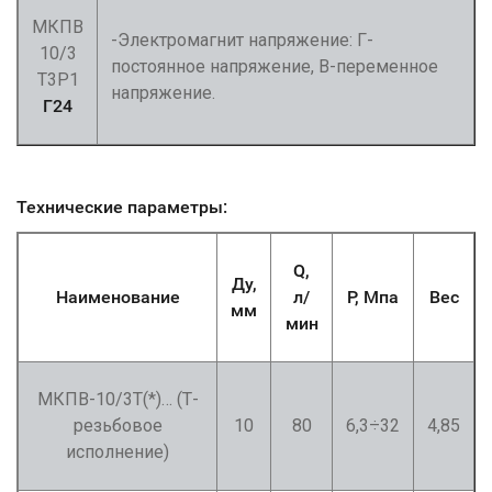
МКПВ
-Электромагнит напряжение: Г-
10/3
постоянное напряжение, В-переменное
Т3Р1
напряжение.
Г24
Технические параметры:
Q,
Ду,
Наименование
л/
P, Мпа
Вес
мм
мин
МКПВ-10/3Т(*)… (Т-
резьбовое
10
80
6,3÷32
4,85
исполнение)