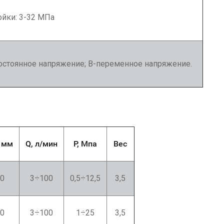
йки: 3-32 МПа
остоянное напряжение; В-переменное напряжение.
 мм
Q, л/мин
P, Мпа
Вес
0
3÷100
0,5÷12,5
3,5
0
3÷100
1÷25
3,5