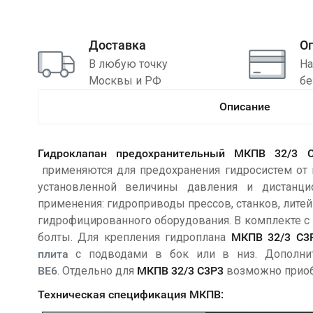
Доставка
О
В любую точку
На
Москвы и РФ
бе
Описание
Гидроклапан предохранительный МКПВ 32/3 
применяются для предохранения гидросистем от
установленной величины давления и дистанцио
применения: гидроприводы прессов, станков, лите
гидрофицированного оборудования. В комплекте с
болты. Для крепления гидроплана
МКПВ 32/3 С3
плита
с подводами в бок или в низ. Дополнит
ВЕ6
. Отдельно для
МКПВ 32/3 С3Р3
возможно прио
Техническая спецификация МКПВ: