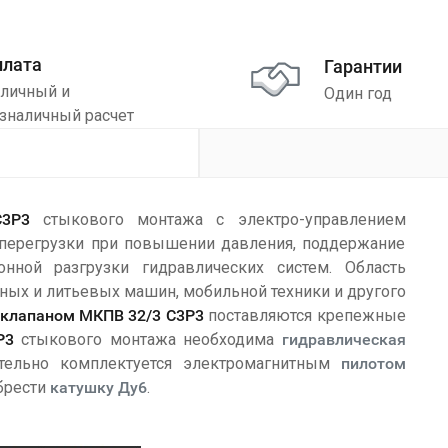
плата
Гарантии
личный и
Один год
зналичный расчет
С3Р3
стыкового монтажа с электро-управлением
 перегрузки при повышении давления, поддержание
нной разгрузки гидравлических систем. Область
йных и литьевых машин, мобильной техники и другого
клапаном МКПВ 32/3 С3Р3
поставляются крепежные
Р3
стыкового монтажа необходима
гидравлическая
ельно комплектуется электромагнитным
пилотом
брести
катушку Ду6
.