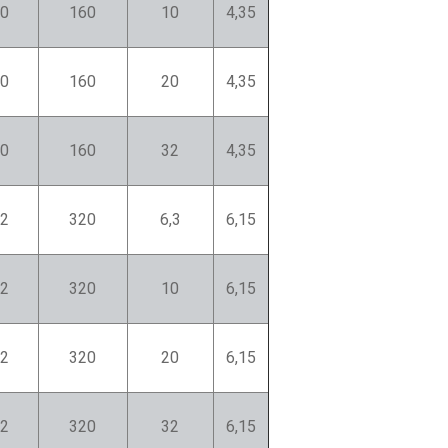
0
160
10
4,35
0
160
20
4,35
0
160
32
4,35
2
320
6,3
6,15
2
320
10
6,15
2
320
20
6,15
2
320
32
6,15