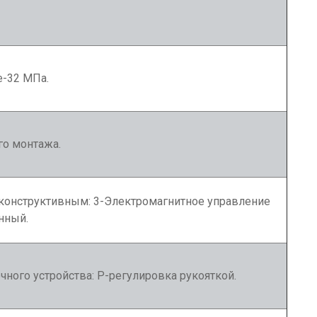
е-32 МПа.
го монтажа.
конструктивным: 3-Электромагнитное управление
нный.
ного устройства: Р-регулировка рукояткой.