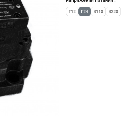
напряжения питания :
Г12
Г24
В110
В220