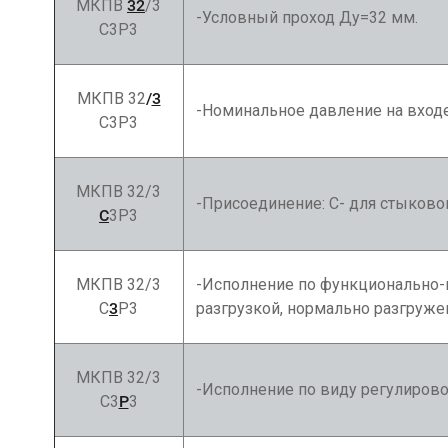
МКПВ
32
/3
-Условный проход Ду=32 мм.
С3Р3
МКПВ 32
/
3
-Номинальное давление на вход
С3Р3
МКПВ 32/3
-Присоединение: С- для стыково
С
3Р3
МКПВ 32/3
-Исполнение по функционально-
С
3
Р3
разгрузкой, нормально разгруже
МКПВ 32/3
-Исполнение по виду регулировоч
С3
Р
3