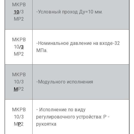
МКРВ
10
/3
-Условный проход Ду=10 мм.
МР2
МКРВ
-Номинальное давление на входе-32
10
/
3
МПа.
МР2
МКРВ
10/3
-Модульного исполнения
М
Р2
МКРВ
- Исполнение по виду
10/3
регулировочного устройства: Р -
М
Р
2
рукоятка