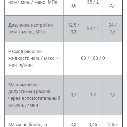
ном./ мин. / макс., МПа
35 / 2
0,8
2,5
Давление настройки
12,5 /
34 /
23 / 1
ном. / макс., МПа
0,3
1,5
Расход рабочей
жидкости ном. / макс. /
63 / 100 / 0
мин., л/мин
Максимально
допустимый расход
0,7
1,2
1,5
через вспомогательный
клапан, л/мин
Масса не более, кг
3,3
3,45
3,65