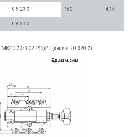
0,5-23,0
160
4,15
0,8-34,0
а МКРВ 20/3 С2
Р(В)Р3 (аналог 20-320-2)