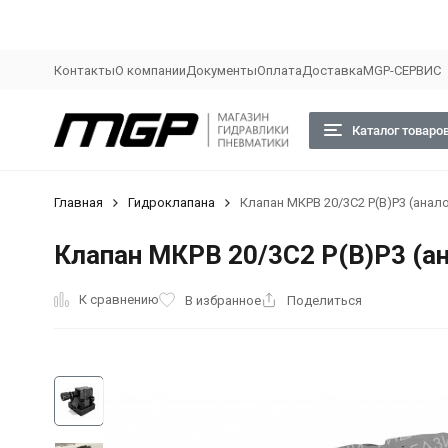
Контакты
О компании
Документы
Оплата
Доставка
MGP-СЕРВИС
Каталог товаро
Главная
Гидроклапана
Клапан МКРВ 20/3С2 Р(В)Р3 (анало
Клапан МКРВ 20/3С2 Р(В)Р3 (ан
К сравнению
В избранное
Поделиться