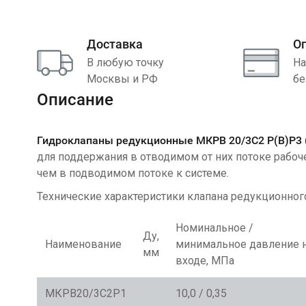
Доставка
О
В любую точку
На
Москвы и РФ
бе
Описание
Гидроклапаны редукционные МКРВ 20/3С2
Р(В)Р3 
для поддержания в отводимом от них потоке рабоч
чем в подводимом потоке к системе.
Технические характеристики клапана редукционно
Номинальное /
Ду,
Наименование
минимальное давление 
мм
входе, МПа
МКРВ20/3С2Р1
10,0 / 0,35