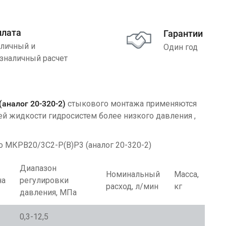
плата
Гарантии
личный и
Один год
зналичный расчет
(аналог 20-320-2)
стыкового монтажа применяются
ей жидкости гидросистем более низкого давления ,
го МКРВ20/3С2-
Р(В)Р3 (аналог 20-320-2)
Диапазон
Номинальный
Масса,
на
регулировки
расход, л/мин
кг
давления, МПа
0,3-12,5