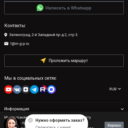
Написать в Whatsapp
Контакты:
Зеленоград, 2-й Западный пр-д 2, стр 3.
1@m-g-p.ru
Проложить маршрут
Мы в социальных сетях:
RUB
Информация
Мы сохраняем файлы cookie: это помогает сайту
Нужно оформить заказ?
Компания
работать лучше. Если Вы продолжите
Хорошо
Свяжитесь с нами!