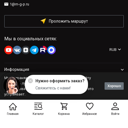
1@m-g-p.ru
Проложить маршрут
Мы в социальных сетях:
RUB
Информация
Мы сохраняем файлы cookie: это помогает сайту
Нужно оформить заказ?
Компания
работать лучше. Если Вы продолжите
Хорошо
Свяжитесь с нами!
использовать сайт, мы будем считать, что Вас это
устраивает.
Политика персональных данных
Главная
Каталог
Корзина
Избранное
Войти