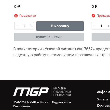
0
₽
0
₽
Предзаказ
Предзак
В корзину
Купить в 1 клик
В подкатегории «Угловой фитинг мод. 7652» предс
надежную работу пневмосистем в различных отра
Информ
Оплата
2009-2026 © MGP — Магазин Гидравлики и
Доставк
Пневматики