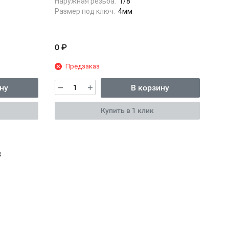
Наружная резьба:
1/8"
Размер под ключ:
4мм
0
₽
Предзаказ
ну
В корзину
Купить в 1 клик
8