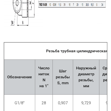
Резьба трубная цилиндрическая
Число
Наружный
Сре
Шаг
ниток
диаметр
диа
Обозначение
резьбы
N
резьбы,
рез
S, mm
на 1"
мм
м
G1/8"
28
0,907
9,729
9,