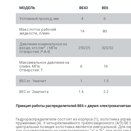
МОДЕЛЬ
ВЕ43
ВЕ6
Условный проход, мм
4
6
Макс.поток рабочей
14
80
жидкости, л/мин
Давление номинальное на
2
входе, кгс/см
/ МПа
250/25
320/32
Отверстия: P-A-B
Максимальное давление на
сливе, МПа
6
16
Отверстия: Т
ВЕС кг. 1магнит
1
1.5
ВЕС кг. 2магнита
1.4
2.2
Принцип работы распределителей ВЕ6 с двумя электромагнитам
Гидрораспределители состоят из корпуса (1), золотника управ
пружинами (4). У четырёхлинейного трёхпозиционного (4/3) ВЕ 6.1
центральная позиция золотника является нейтральной. Для пе
ток соответственно на электромагниты "a" и "b", при этом с