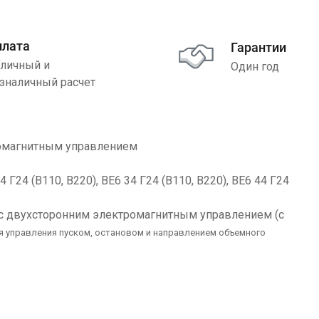
плата
Гарантии
личный и
Один год
зналичный расчет
ромагнитным управлением
 Г24 (В110, В220), ВЕ6 34 Г24 (В110, В220), ВЕ6 44 Г24
с двухсторонним электромагнитным управлением (с
я управления пуском, остановом и направлением объемного