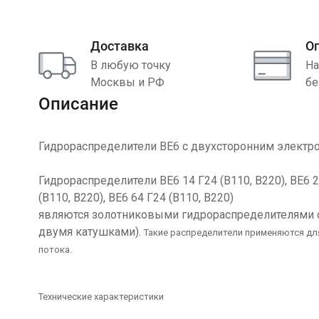
Доставка
О
В любую точку
На
Москвы и РФ
бе
Описание
Гидрораспределители ВЕ6 с двухсторонним элект
Гидрораспределители ВЕ6 14 Г24 (В110, В220), ВЕ6 24
(В110, В220), ВЕ6 64 Г24 (В110, В220)
являются золотниковыми гидрораспределителями 
двумя катушками).
Такие распределители применяются дл
потока.
Технические характеристики