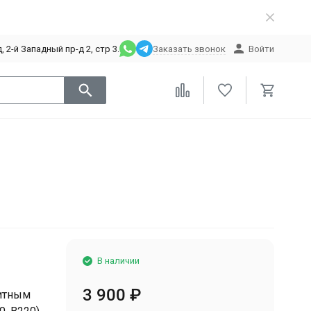
 2-й Западный пр-д 2, стр 3.
Заказать звонок
Войти
В наличии
3 900
₽
итным