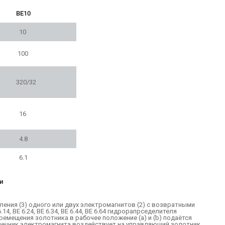
ВЕ10
10
100
320/32
16
4.8
6.1
и
ления (3) одного или двух электромагнитов (2) с возвратными
4, ВЕ 6.24, ВЕ 6.34, ВЕ 6.44, ВЕ 6.64 гидрорапрседелителя
ремещения золотника в рабочее положение (a) и (b) подаётся
ердечник электромагнита воздействует на управляющий золотник